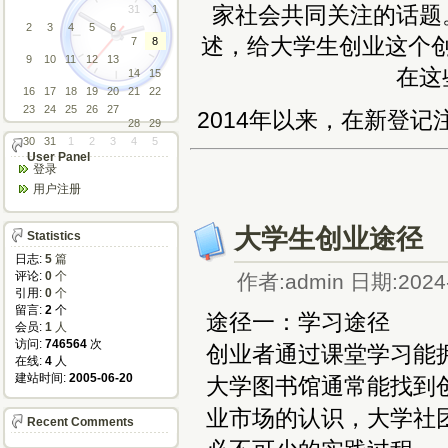
家社会共同关注的话题
31
1
2
3
4
5
6
述，给大学生创业这个
7
8
9
10
11
12
13
在这
14
15
16
17
18
19
20
21
22
23
24
25
26
27
2014年以来，在新登记
28
29
30
31
1
2
3
4
5
User Panel
登录
用户注册
大学生创业途径
Statistics
日志:
5
篇
评论:
0
个
作者:admin 日期:2024-
引用:
0
个
留言:
2
个
途径一：学习途径
会员:
1
人
访问:
746564
次
创业者通过课堂学习能
在线:
4
人
建站时间:
2005-06-20
大学图书馆通常能找到
业市场的认识，大学社
Recent Comments