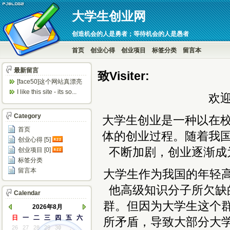
大学生创业网
创造机会的人是勇者；等待机会的人是愚者
首页
创业心得
创业项目
标签分类
留言本
最新留言
致V
isiter
:
[face50]这个网站真漂亮
呀！
I like this site - its so...
欢
Category
大学生创业是一种以在
首页
体的创业过程。随着我
创业心得 [5]
不断加剧，创业逐渐成
创业项目 [0]
标签分类
留言本
大学生作为我国的年轻
他高级知识分子所欠缺
Calendar
群。但因为大学生这个
2026年8月
日
一
二
三
四
五
六
所矛盾，导致大部分大
26
27
28
29
30